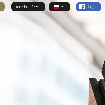
ę
Login
Inne branże