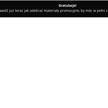
Gratulacje!
awdź już teraz jak odebrać materiały promocyjne, by móc w pełni c
zice
Codzienna - Piekarnia Kawiarnia
O firmie:
Codzienna
Piekarnia Kawiarnia 
się z troską o wyjątkowe smaki,
Codziennie można tam poczuć 
wyróżnia się chrupiącą skórką
Pokaż więcej >>
naturalnych składników oraz au
pielęgnowany każdego dnia, co
oraz wyrobów drożdżowych.
W ofercie Codziennej dostępny j
jak sernik czy szarlotka, a ta