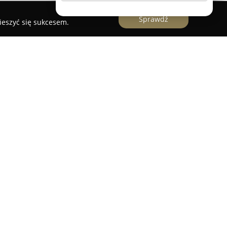
Sprawdź
ieszyć się sukcesem.
to miejsce, w którym rzemiosło piekarnicze łączy
 oferując unikalne przeżycia kulinarne.
aromat świeżo upieczonego pieczywa, które
 i miękkim wnętrzem. Wypieki powstają na bazie
torskich i sprawdzonych receptur. Zakwas jest
 przekłada się na wysoką jakość chlebów, bułek
est szeroki asortyment tradycyjnych ciast, takich
kże duży wybór pączków w różnych smakach. Oprócz