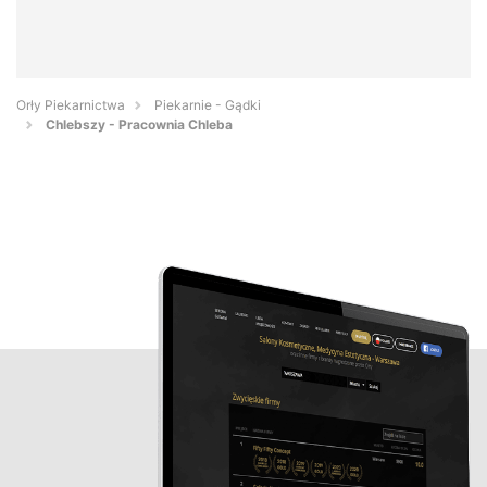
Orły Piekarnictwa
Piekarnie - Gądki
Chlebszy - Pracownia Chleba