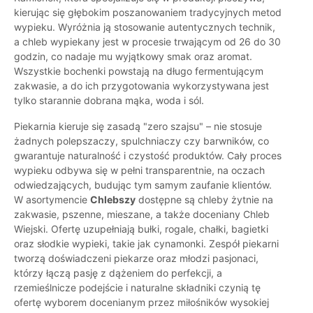
kierując się głębokim poszanowaniem tradycyjnych metod
wypieku. Wyróżnia ją stosowanie autentycznych technik,
a chleb wypiekany jest w procesie trwającym od 26 do 30
godzin, co nadaje mu wyjątkowy smak oraz aromat.
Wszystkie bochenki powstają na długo fermentującym
zakwasie, a do ich przygotowania wykorzystywana jest
tylko starannie dobrana mąka, woda i sól.
Piekarnia kieruje się zasadą "zero szajsu" – nie stosuje
żadnych polepszaczy, spulchniaczy czy barwników, co
gwarantuje naturalność i czystość produktów. Cały proces
wypieku odbywa się w pełni transparentnie, na oczach
odwiedzających, budując tym samym zaufanie klientów.
W asortymencie
Chlebszy
dostępne są chleby żytnie na
zakwasie, pszenne, mieszane, a także doceniany Chleb
Wiejski. Ofertę uzupełniają bułki, rogale, chałki, bagietki
oraz słodkie wypieki, takie jak cynamonki. Zespół piekarni
tworzą doświadczeni piekarze oraz młodzi pasjonaci,
którzy łączą pasję z dążeniem do perfekcji, a
rzemieślnicze podejście i naturalne składniki czynią tę
ofertę wyborem docenianym przez miłośników wysokiej