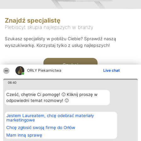
Znajdź specjalistę
Plebiscyt skupia najlepszych w branży
Szukasz specjalisty w pobliżu Ciebie? Sprawdź naszą
wyszukiwarkę. Korzystaj tylko z usług najlepszych!
Szukaj
ORŁY Piekarnictwa
Live chat
06:40
Cześć, chętnie Ci pomogę! 🙂 Kliknij proszę w
odpowiedni temat rozmowy! 🙂
Organizator plebiscytu
Plebiscyt
Kontakt
Jestem Laureatem, chcę odebrać materiały
Bright Side Solutions sp. z o.
Laureaci
Kontakt
marketingowe
o. sp. k.
Lista
ul. Ruska 22
wszystkich
Chcę zgłosić swoją firmę do Orłów
Wrocław 50-079
Laureatów
Mam inną sprawę
KRS 0000749100 | Regon
Zasady
381313360 | NIP 8943132676
Regulamin