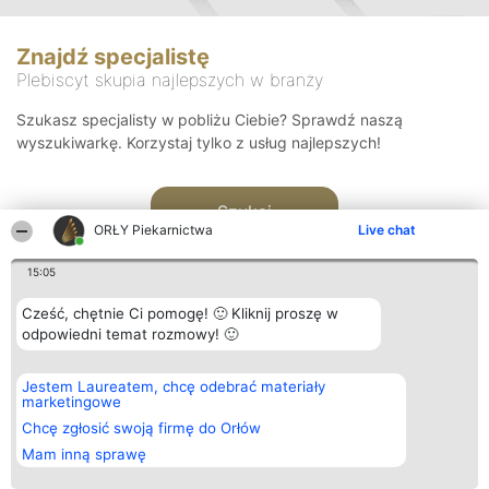
Znajdź specjalistę
Plebiscyt skupia najlepszych w branży
Szukasz specjalisty w pobliżu Ciebie? Sprawdź naszą
wyszukiwarkę. Korzystaj tylko z usług najlepszych!
Szukaj
ORŁY Piekarnictwa
Live chat
15:05
Cześć, chętnie Ci pomogę! 🙂 Kliknij proszę w
odpowiedni temat rozmowy! 🙂
Organizator plebiscytu
Plebiscyt
Kontakt
Jestem Laureatem, chcę odebrać materiały
Bright Side Solutions sp. z o.
Laureaci
Kontakt
marketingowe
o. sp. k.
Lista
ul. Ruska 22
wszystkich
Chcę zgłosić swoją firmę do Orłów
Wrocław 50-079
Laureatów
Mam inną sprawę
KRS 0000749100 | Regon
Zasady
381313360 | NIP 8943132676
Regulamin
+48 508 492 400
Polityka