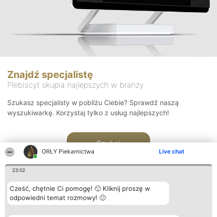
Znajdź specjalistę
Plebiscyt skupia najlepszych w branży
Szukasz specjalisty w pobliżu Ciebie? Sprawdź naszą
wyszukiwarkę. Korzystaj tylko z usług najlepszych!
Szukaj
ORŁY Piekarnictwa
Live chat
23:02
Cześć, chętnie Ci pomogę! 🙂 Kliknij proszę w
odpowiedni temat rozmowy! 🙂
Organizator plebiscytu
Plebiscyt
Kontakt