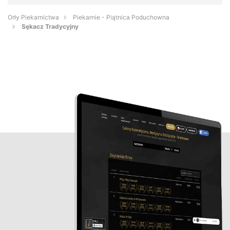
Orły Piekarnictwa
Piekarnie - Piątnica Poduchowna
Sękacz Tradycyjny