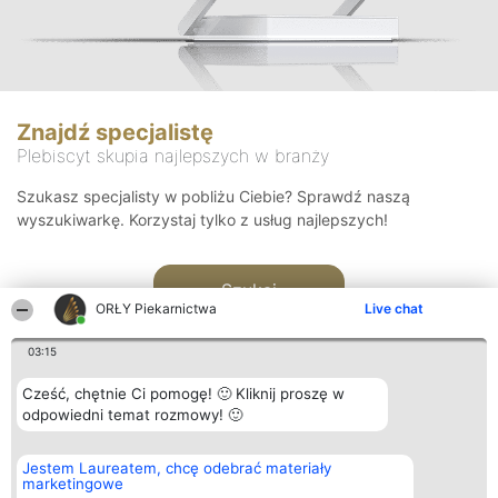
Znajdź specjalistę
Plebiscyt skupia najlepszych w branży
Szukasz specjalisty w pobliżu Ciebie? Sprawdź naszą
wyszukiwarkę. Korzystaj tylko z usług najlepszych!
Szukaj
ORŁY Piekarnictwa
Live chat
03:15
Cześć, chętnie Ci pomogę! 🙂 Kliknij proszę w
odpowiedni temat rozmowy! 🙂
Organizator plebiscytu
Plebiscyt
Kontakt
Jestem Laureatem, chcę odebrać materiały
Bright Side Solutions sp. z o.
Laureaci
Kontakt
marketingowe
o. sp. k.
Lista