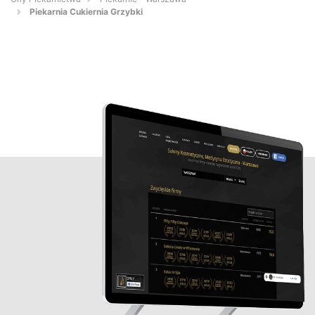
Piekarnia Cukiernia Grzybki