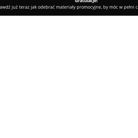
Gratulacje!
awdź już teraz jak odebrać materiały promocyjne, by móc w pełni c
ia Cukiernia Mielnik
O firmie:
Piekarnia Cukiernia Mielnik
to
działające od przeszło dwudzies
wyjątkowych wypieków. Firma ko
sprawdzonych, naturalnych prz
Jednym z kluczowych elementów
zakwasie, co zapewnia produk
sztucznych konserwantów czy 
Asortyment obejmuje szeroką 
ciasta, ciasteczka, rogaliki, ba
smakiem, jak i estetyką wykona