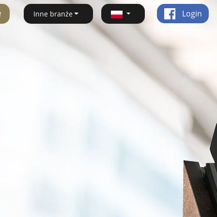
ę
Login
Inne branże