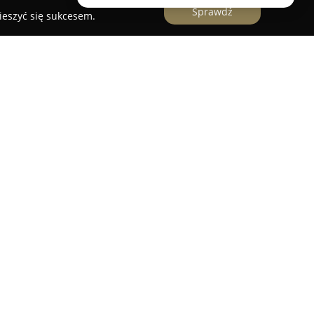
Sprawdź
ieszyć się sukcesem.
 przedsiębiorstwo z wieloletnią historią,
tu lat w Lublinie i specjalizujące się w produkcji
ntynuuje tradycje rzemieślnicze, korzystając ze
episów przekazywanych przez kolejne pokolenia.
 oferty jest chleb wypiekany na naturalnym
tom wysoką wartość odżywczą, wolną od
polepszaczy.
gamę świeżego pieczywa, a także wykwintne
bki oraz babeczki, które wyróżniają się zarówno
nia. Dostępne są także kanapki oraz sałatki