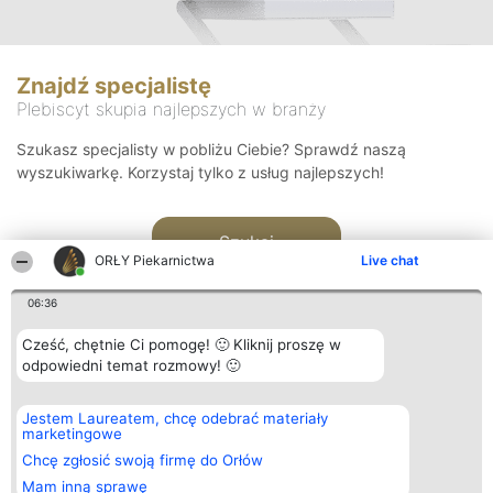
Znajdź specjalistę
Plebiscyt skupia najlepszych w branży
Szukasz specjalisty w pobliżu Ciebie? Sprawdź naszą
wyszukiwarkę. Korzystaj tylko z usług najlepszych!
Szukaj
ORŁY Piekarnictwa
Live chat
06:36
Cześć, chętnie Ci pomogę! 🙂 Kliknij proszę w
odpowiedni temat rozmowy! 🙂
Organizator plebiscytu
Plebiscyt
Kontakt
Jestem Laureatem, chcę odebrać materiały
Bright Side Solutions sp. z o.
Laureaci
Kontakt
marketingowe
o. sp. k.
Lista
ul. Ruska 22
wszystkich
Chcę zgłosić swoją firmę do Orłów
Wrocław 50-079
Laureatów
Mam inną sprawę
KRS 0000749100 | Regon
Zasady