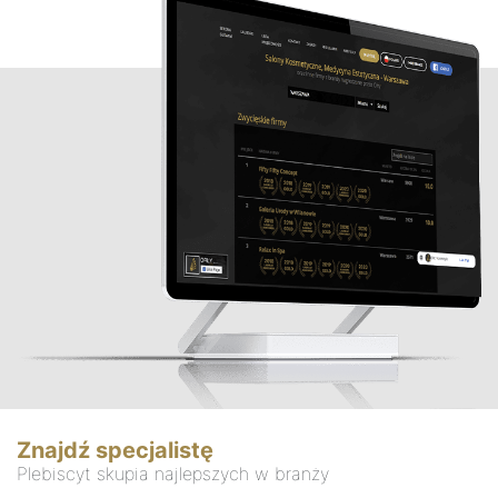
Znajdź specjalistę
Plebiscyt skupia najlepszych w branży