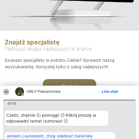
Znajdź specjalistę
Plebiscyt skupia najlepszych w branży
Szukasz specjalisty w pobliżu Ciebie? Sprawdź naszą
wyszukiwarkę. Korzystaj tylko z usług najlepszych!
Szukaj
ORŁY Piekarnictwa
Live chat
03:16
Cześć, chętnie Ci pomogę! 🙂 Kliknij proszę w
odpowiedni temat rozmowy! 🙂
Organizator plebiscytu
Plebiscyt
Kontakt
Jestem Laureatem, chcę odebrać materiały
Bright Side Solutions sp. z o.
Laureaci
Kontakt