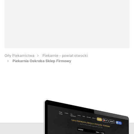
Orły Piekarnictwa
Piekarnie - powiat otwocki
Piekarnia Oskroba Sklep Firmowy