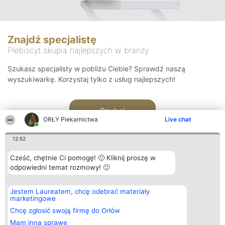
Znajdź specjalistę
Plebiscyt skupia najlepszych w branży
Szukasz specjalisty w pobliżu Ciebie? Sprawdź naszą
wyszukiwarkę. Korzystaj tylko z usług najlepszych!
Szukaj
ORŁY Piekarnictwa
Live chat
12:52
Cześć, chętnie Ci pomogę! 🙂 Kliknij proszę w
odpowiedni temat rozmowy! 🙂
Organizator plebiscytu
Plebiscyt
Kontakt
Jestem Laureatem, chcę odebrać materiały
Bright Side Solutions sp. z o.
Laureaci
Kontakt
marketingowe
o. sp. k.
Lista
ul. Ruska 22
wszystkich
Chcę zgłosić swoją firmę do Orłów
Wrocław 50-079
Laureatów
Mam inną sprawę
KRS 0000749100 | Regon
Zasady