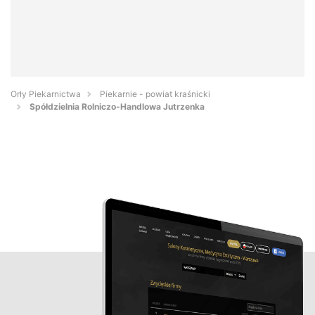
Orły Piekarnictwa
Piekarnie - powiat kraśnicki
Spółdzielnia Rolniczo-Handlowa Jutrzenka