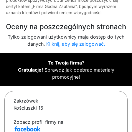
produktów spożywczych. Jutrzenka może poszczycić się
certyfikatem „Firma Godna Zaufania”, będącym wyrazem
uznania klientów i potwierdzeniem wiarygodności.
Oceny na poszczególnych stronach
Tylko zalogowani użytkownicy maja dostęp do tych
danych.
Kliknij, aby się zalogować.
To Twoja firma
?
Gratulacje!
Sprawdź jak odebrać materiały
promocyjne!
Zakrzówek
Kościuszki 15
Zobacz profil firmy na