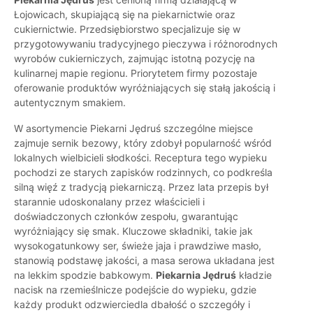
Łojowicach, skupiającą się na piekarnictwie oraz
cukiernictwie. Przedsiębiorstwo specjalizuje się w
przygotowywaniu tradycyjnego pieczywa i różnorodnych
wyrobów cukierniczych, zajmując istotną pozycję na
kulinarnej mapie regionu. Priorytetem firmy pozostaje
oferowanie produktów wyróżniających się stałą jakością i
autentycznym smakiem.
W asortymencie Piekarni Jędruś szczególne miejsce
zajmuje sernik bezowy, który zdobył popularność wśród
lokalnych wielbicieli słodkości. Receptura tego wypieku
pochodzi ze starych zapisków rodzinnych, co podkreśla
silną więź z tradycją piekarniczą. Przez lata przepis był
starannie udoskonalany przez właścicieli i
doświadczonych członków zespołu, gwarantując
wyróżniający się smak. Kluczowe składniki, takie jak
wysokogatunkowy ser, świeże jaja i prawdziwe masło,
stanowią podstawę jakości, a masa serowa układana jest
na lekkim spodzie babkowym.
Piekarnia Jędruś
kładzie
nacisk na rzemieślnicze podejście do wypieku, gdzie
każdy produkt odzwierciedla dbałość o szczegóły i