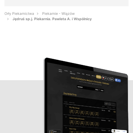
Orły Piekarnictwa
Piekarnie - Wiązów
Jędruś sp.j. Piekarnia. Pawleta A. i Wspólnicy