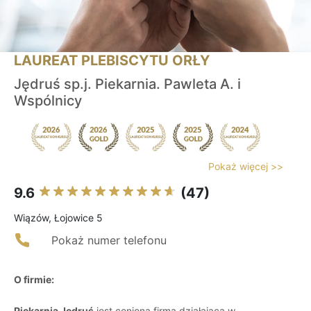
LAUREAT PLEBISCYTU ORŁY
Jędruś sp.j. Piekarnia. Pawleta A. i
Wspólnicy
Pokaż więcej >>
9.6
(47)
Wiązów, Łojowice 5
Pokaż numer telefonu
O firmie:
Piekarnia Jędruś
jest cenioną firmą działającą w