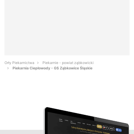
Orły Piekarnictwa
Piekarnie - powiat ząbkowicki
Piekarnia Ciepłowody - GS Ząbkowice Śląskie