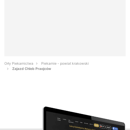
Orły Piekarnictwa
Piekarnie - powiat krakowski
Zajazd Chleb Praojców