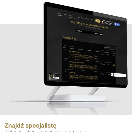
Znajdź specjalistę
Plebiscyt skupia najlepszych w branży