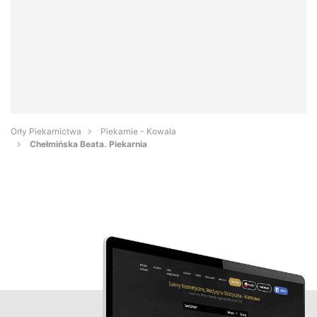
Orły Piekarnictwa
Piekarnie - Kowala
Chełmińska Beata. Piekarnia