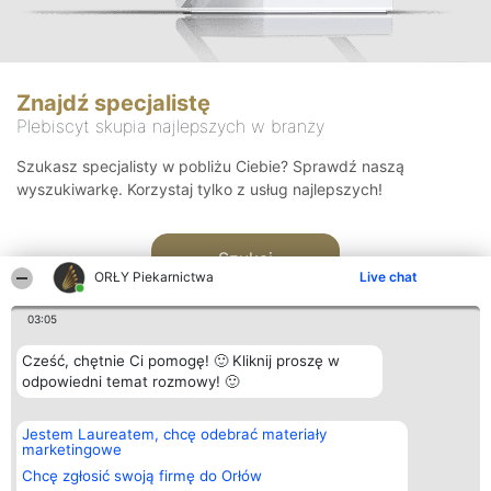
Znajdź specjalistę
Plebiscyt skupia najlepszych w branży
Szukasz specjalisty w pobliżu Ciebie? Sprawdź naszą
wyszukiwarkę. Korzystaj tylko z usług najlepszych!
Szukaj
ORŁY Piekarnictwa
Live chat
03:05
Cześć, chętnie Ci pomogę! 🙂 Kliknij proszę w
odpowiedni temat rozmowy! 🙂
Organizator plebiscytu
Plebiscyt
Kontakt
Jestem Laureatem, chcę odebrać materiały
Bright Side Solutions sp. z o.
Laureaci
Kontakt
marketingowe
o. sp. k.
Lista
ul. Ruska 22
wszystkich
Chcę zgłosić swoją firmę do Orłów
Wrocław 50-079
Laureatów