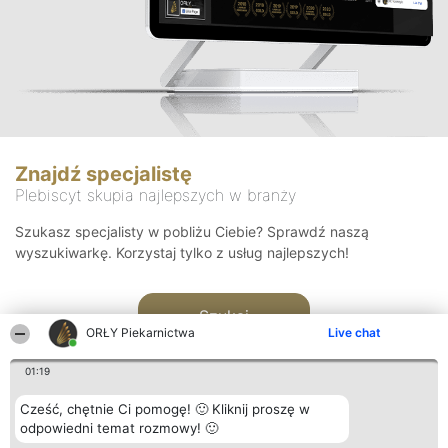
Znajdź specjalistę
Plebiscyt skupia najlepszych w branży
Szukasz specjalisty w pobliżu Ciebie? Sprawdź naszą
wyszukiwarkę. Korzystaj tylko z usług najlepszych!
Szukaj
ORŁY Piekarnictwa
Live chat
01:19
Cześć, chętnie Ci pomogę! 🙂 Kliknij proszę w
odpowiedni temat rozmowy! 🙂