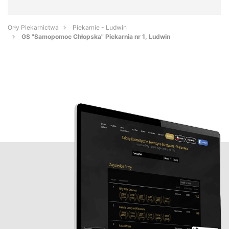
Orły Piekarnictwa
Piekarnie - Ludwin
GS "Samopomoc Chłopska" Piekarnia nr 1, Ludwin