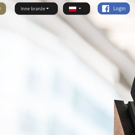
ę
Login
Inne branże