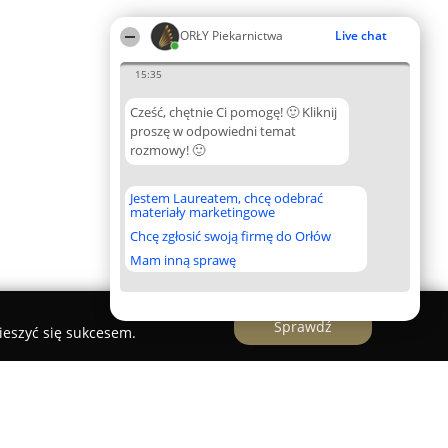
ORŁY Piekarnictwa
Live chat
15:35
Cześć, chętnie Ci pomogę! 🙂 Kliknij
proszę w odpowiedni temat
rozmowy! 🙂
Jestem Laureatem, chcę odebrać
materiały marketingowe
Chcę zgłosić swoją firmę do Orłów
Mam inną sprawę
Sprawdź
ieszyć się sukcesem.