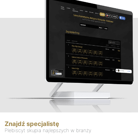
Znajdź specjalistę
Plebiscyt skupia najlepszych w branży