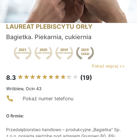
LAUREAT PLEBISCYTU ORŁY
Bagietka. Piekarnia, cukiernia
Pokaż więcej >>
8.3
(19)
Wróblew, Ocin 43
Pokaż numer telefonu
O firmie:
Przedsiębiorstwo handlowo – produkcyjne „Bagietka” Sp.
z o.o. posiada siedzibę pod adresem Grunowo 80, 89-