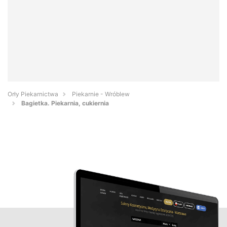
Orły Piekarnictwa
Piekarnie - Wróblew
Bagietka. Piekarnia, cukiernia