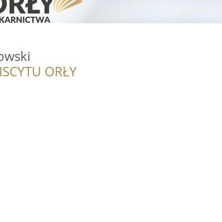
owski
ISCYTU ORŁY