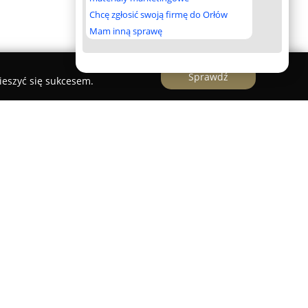
Chcę zgłosić swoją firmę do Orłów
Mam inną sprawę
Sprawdź
ieszyć się sukcesem.
piekarniczy mieszczący się w Gdyni. Znajduje się w
artuskiej 13, w lokalu 2. Piekarnia Kozłowski
a; a także produkcją świeżych wyrobów
je bardzo szeroki wybór smacznego pieczywa
irmy spotyka się z niemałym zainteresowaniem
ardy korzystne ceny. Firma stale stara się