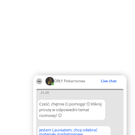
ORŁY Piekarnictwa
Live chat
21:29
Cześć, chętnie Ci pomogę! 🙂 Kliknij
proszę w odpowiedni temat
rozmowy! 🙂
Jestem Laureatem, chcę odebrać
materiały marketingowe