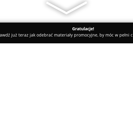
Gratulacje!
awdź już teraz jak odebrać materiały promocyjne, by móc w pełni c
nia Kozłowski
O firmie:
Piekarnia Kozłowski to zakład 
dzielnicy Chylonia, przy ulicy K
zajmuje się produkcją pieczyw
ciastkarskich i ciastek. Oferu
Pokaż więcej >>
wysokiej jakości. Propozycja f
klientów przez najwyższe stand