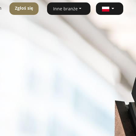
n
Zgłoś się
Inne branże