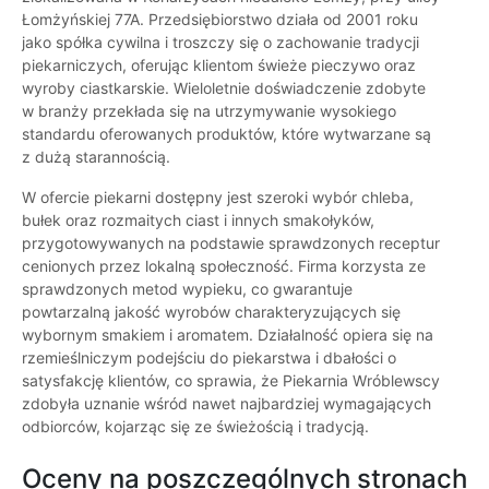
Łomżyńskiej 77A. Przedsiębiorstwo działa od 2001 roku
jako spółka cywilna i troszczy się o zachowanie tradycji
piekarniczych, oferując klientom świeże pieczywo oraz
wyroby ciastkarskie. Wieloletnie doświadczenie zdobyte
w branży przekłada się na utrzymywanie wysokiego
standardu oferowanych produktów, które wytwarzane są
z dużą starannością.
W ofercie piekarni dostępny jest szeroki wybór chleba,
bułek oraz rozmaitych ciast i innych smakołyków,
przygotowywanych na podstawie sprawdzonych receptur
cenionych przez lokalną społeczność. Firma korzysta ze
sprawdzonych metod wypieku, co gwarantuje
powtarzalną jakość wyrobów charakteryzujących się
wybornym smakiem i aromatem. Działalność opiera się na
rzemieślniczym podejściu do piekarstwa i dbałości o
satysfakcję klientów, co sprawia, że Piekarnia Wróblewscy
zdobyła uznanie wśród nawet najbardziej wymagających
odbiorców, kojarząc się ze świeżością i tradycją.
Oceny na poszczególnych stronach