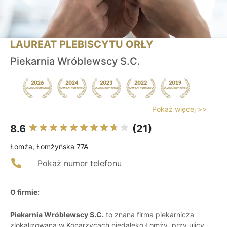
LAUREAT PLEBISCYTU ORŁY
Piekarnia Wróblewscy S.C.
Pokaż więcej >>
8.6
(21)
Łomża, Łomżyńska 77A
Pokaż numer telefonu
O firmie:
Piekarnia Wróblewscy S.C.
to znana firma piekarnicza
zlokalizowana w Konarzycach niedaleko Łomży, przy ulicy