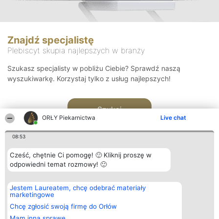
Znajdź specjalistę
Plebiscyt skupia najlepszych w branży
Szukasz specjalisty w pobliżu Ciebie? Sprawdź naszą
wyszukiwarkę. Korzystaj tylko z usług najlepszych!
Szukaj
ORŁY Piekarnictwa
Live chat
08:53
Cześć, chętnie Ci pomogę! 🙂 Kliknij proszę w
odpowiedni temat rozmowy! 🙂
Organizator plebiscytu
Plebiscyt
Kontakt
Jestem Laureatem, chcę odebrać materiały
Bright Side Solutions sp. z o.
Laureaci
Kontakt
marketingowe
o. sp. k.
Lista
ul. Ruska 22
wszystkich
Chcę zgłosić swoją firmę do Orłów
Wrocław 50-079
Laureatów
Mam inną sprawę
KRS 0000749100 | Regon
Zasady