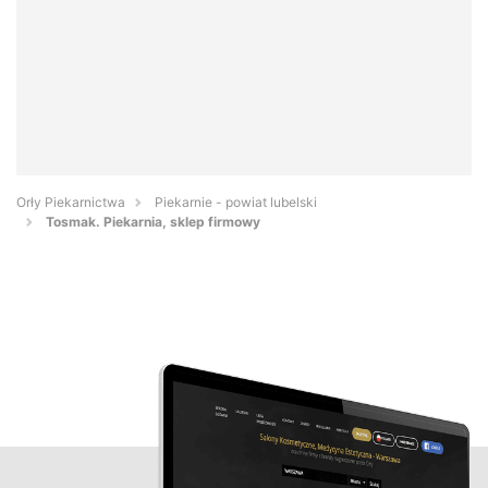
Orły Piekarnictwa
Piekarnie - powiat lubelski
Tosmak. Piekarnia, sklep firmowy