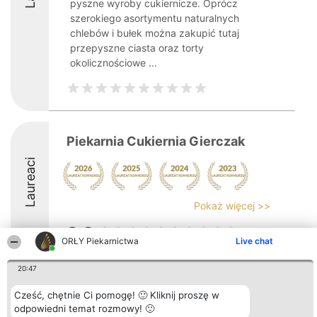
pyszne wyroby cukiernicze. Oprócz
szerokiego asortymentu naturalnych
chlebów i bułek można zakupić tutaj
przepyszne ciasta oraz torty
okolicznościowe ...
Piekarnia Cukiernia Gierczak
Laureaci
Pokaż więcej >>
8.2
ORŁY Piekarnictwa
Live chat
20:47
Organizator plebiscytu
Plebiscyt
Kontakt
Bright Side Solutions sp. z o.
Laureaci
Kontakt
Cześć, chętnie Ci pomogę! 🙂 Kliknij proszę w
o. sp. k.
Lista
odpowiedni temat rozmowy! 🙂
ul. Ruska 22
wszystkich