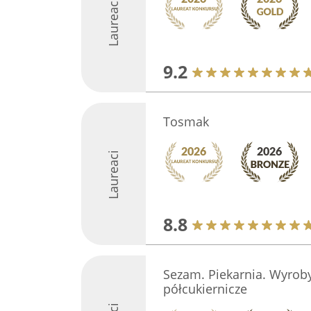
Laureaci
9.2
Tosmak
Laureaci
8.8
Sezam. Piekarnia. Wyroby
półcukiernicze