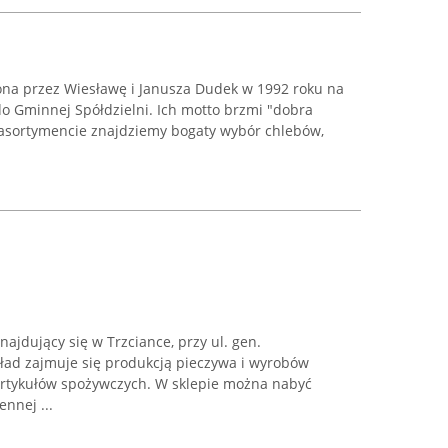
żona przez Wiesławę i Janusza Dudek w 1992 roku na
 do Gminnej Spółdzielni. Ich motto brzmi "dobra
h asortymencie znajdziemy bogaty wybór chlebów,
ajdujący się w Trzciance, przy ul. gen.
kład zajmuje się produkcją pieczywa i wyrobów
artykułów spożywczych. W sklepie można nabyć
nnej ...