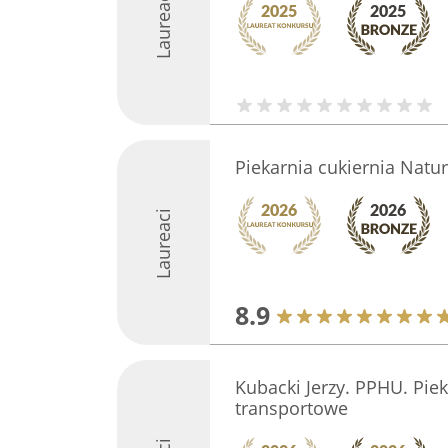
Laureaci
Piekarnia cukiernia Natu
Laureaci
8.9
Kubacki Jerzy. PPHU. Piek
transportowe