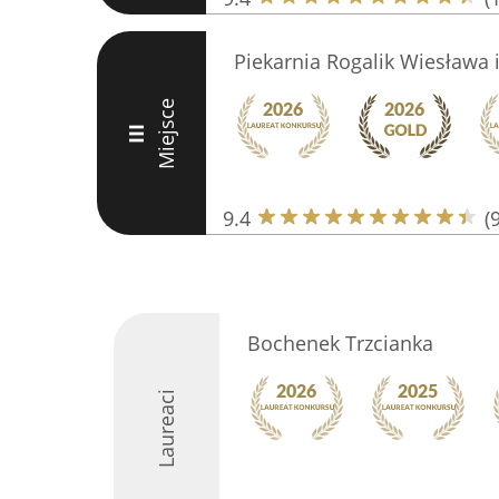
Piekarnia Rogalik Wiesława 
Miejsce
III
9.4
(
Bochenek Trzcianka
Laureaci