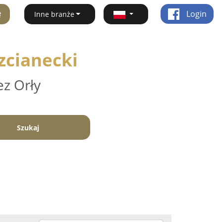
ę
Login
Inne branże
zcianecki
ez Orły
Szukaj