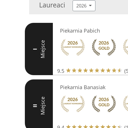
Laureaci
2026
Piekarnia Pabich
Miejsce
I
9.5
(
Piekarnia Banasiak
Miejsce
II
9.4
(