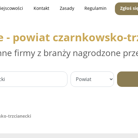
iejscowości
Kontakt
Zasady
Regulamin
Zgłoś si
e - powiat czarnkowsko-tr
nne firmy z branży nagrodzone prz
sko-trzcianecki