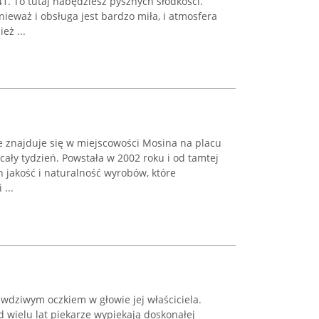
41. To tutaj nabędziesz pysznych słodkości.
nieważ i obsługa jest bardzo miła, i atmosfera
eż ...
e znajduje się w miejscowości Mosina na placu
 cały tydzień. Powstała w 2002 roku i od tamtej
h jakość i naturalność wyrobów, które
...
awdziwym oczkiem w głowie jej właściciela.
od wielu lat piekarze wypiekają doskonałej