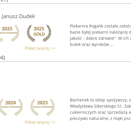
i Janusz Dudek
Piekarnia Rogalik została zało
bazie byłej piekarni należącej
jakość - dobre zdrowie". W ic
bułek oraz wyrobów ...
Pokaż więcej >>
94)
Bochenek to sklep spożywczy, zn
Władysława Sikorskiego 51. Za
cukierniczych oraz sprzedażą 
pieczywo naturalne, z mąki psze
Pokaż więcej >>