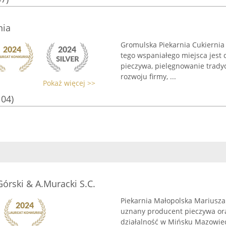
nia
Gromulska Piekarnia Cukiernia t
tego wspaniałego miejsca jest 
pieczywa, pielęgnowanie trady
rozwoju firmy, ...
Pokaż więcej >>
104)
órski & A.Muracki S.C.
Piekarnia Małopolska Mariusza 
uznany producent pieczywa or
działalność w Mińsku Mazowieck