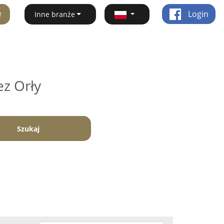
ę
Login
Inne branże
ez Orły
Szukaj