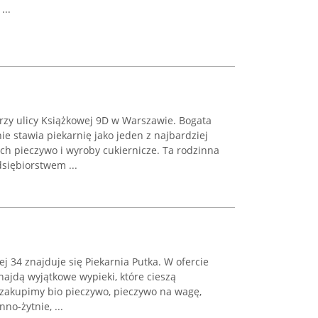
...
przy ulicy Książkowej 9D w Warszawie. Bogata
ie stawia piekarnię jako jeden z najbardziej
h pieczywo i wyroby cukiernicze. Ta rodzinna
siębiorstwem ...
j 34 znajduje się Piekarnia Putka. W ofercie
najdą wyjątkowe wypieki, które cieszą
zakupimy bio pieczywo, pieczywo na wagę,
no-żytnie, ...