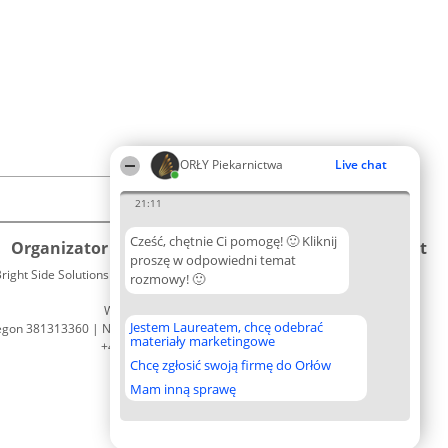
ORŁY Piekarnictwa
Live chat
21:11
Cześć, chętnie Ci pomogę! 🙂 Kliknij
Organizator plebiscytu
Plebiscyt
Kontakt
proszę w odpowiedni temat
right Side Solutions sp. z o. o. sp. k.
Laureaci
rozmowy! 🙂
Kontakt
ul. Ruska 22
Lista
Wrocław 50-079
wszystkich
Jestem Laureatem, chcę odebrać
egon 381313360 | NIP 8943132676
Laureatów
materiały marketingowe
+48 508 492 400
Zasady
Chcę zgłosić swoją firmę do Orłów
Regulamin
Polityka
Mam inną sprawę
Prywatności