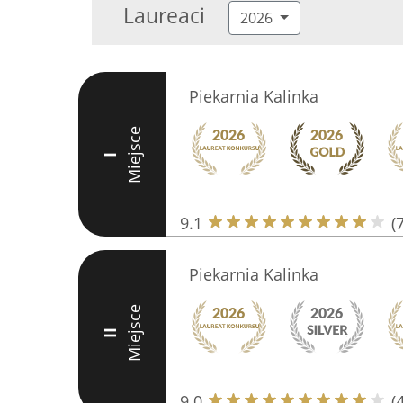
Laureaci
2026
Piekarnia Kalinka
Miejsce
I
9.1
(
Piekarnia Kalinka
Miejsce
II
9.0
(