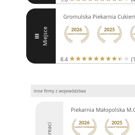
Gromulska Piekarnia Cukier
Miejsce
III
8.4
(
Inne firmy z województwa
Piekarnia Małopolska M.G
Laureaci