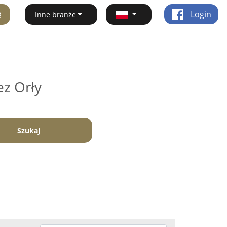
ę
Login
Inne branże
ez Orły
Szukaj