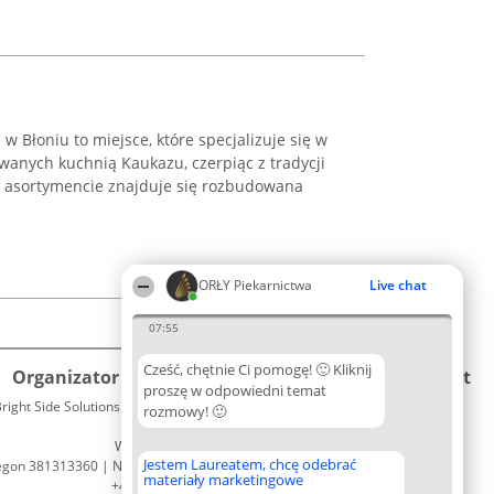
w Błoniu to miejsce, które specjalizuje się w
wanych kuchnią Kaukazu, czerpiąc z tradycji
 W asortymencie znajduje się rozbudowana
ORŁY Piekarnictwa
Live chat
07:55
Cześć, chętnie Ci pomogę! 🙂 Kliknij
Organizator plebiscytu
Plebiscyt
Kontakt
proszę w odpowiedni temat
right Side Solutions sp. z o. o. sp. k.
Laureaci
rozmowy! 🙂
Kontakt
ul. Ruska 22
Lista
Wrocław 50-079
wszystkich
Jestem Laureatem, chcę odebrać
egon 381313360 | NIP 8943132676
Laureatów
materiały marketingowe
+48 508 492 400
Zasady