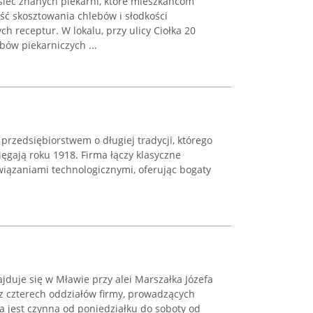
sieć znanych piekarni, które mieszkańcom
ść skosztowania chlebów i słodkości
h receptur. W lokalu, przy ulicy Ciołka 20
ów piekarniczych ...
 przedsiębiorstwem o długiej tradycji, którego
ięgają roku 1918. Firma łączy klasyczne
iązaniami technologicznymi, oferując bogaty
ajduje się w Mławie przy alei Marszałka Józefa
n z czterech oddziałów firmy, prowadzących
ia jest czynna od poniedziałku do soboty od