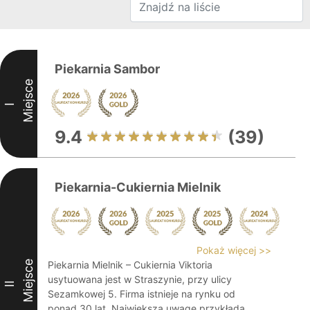
Piekarnia Sambor
Miejsce
I
9.4
(39)
Piekarnia-Cukiernia Mielnik
Pokaż więcej >>
Miejsce
Piekarnia Mielnik – Cukiernia Viktoria
usytuowana jest w Straszynie, przy ulicy
II
Sezamkowej 5. Firma istnieje na rynku od
ponad 30 lat. Największą uwagę przykłada