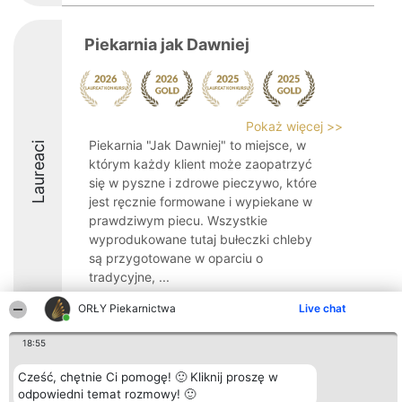
Piekarnia jak Dawniej
Pokaż więcej >>
Piekarnia "Jak Dawniej" to miejsce, w
Laureaci
którym każdy klient może zaopatrzyć
się w pyszne i zdrowe pieczywo, które
jest ręcznie formowane i wypiekane w
prawdziwym piecu. Wszystkie
wyprodukowane tutaj bułeczki chleby
są przygotowane w oparciu o
tradycyjne, ...
9.5
ORŁY Piekarnictwa
Live chat
18:55
Organizator plebiscytu
Plebiscyt
Kontakt
Cześć, chętnie Ci pomogę! 🙂 Kliknij proszę w
Bright Side Solutions sp. z o.
Laureaci
Kontakt
odpowiedni temat rozmowy! 🙂
o. sp. k.
Lista