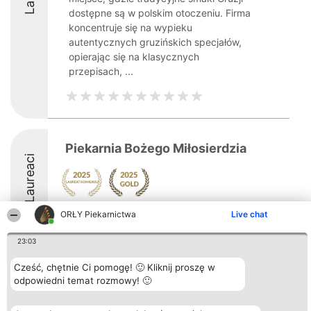
dostępne są w polskim otoczeniu. Firma
koncentruje się na wypieku
autentycznych gruzińskich specjałów,
opierając się na klasycznych
przepisach, ...
Piekarnia Bożego Miłosierdzia
Laureaci
ORŁY Piekarnictwa
Live chat
23:03
Organizator plebiscytu
Plebiscyt
Kontakt
Cześć, chętnie Ci pomogę! 🙂 Kliknij proszę w
Bright Side Solutions sp. z o.
Laureaci
Kontakt
odpowiedni temat rozmowy! 🙂
o. sp. k.
Lista
ul. Ruska 22
wszystkich
Wrocław 50-079
Laureatów