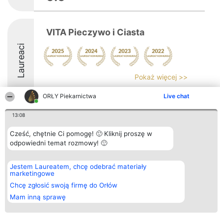
VITA Pieczywo i Ciasta
Laureaci
Pokaż więcej >>
ORŁY Piekarnictwa
Live chat
13:08
Organizator plebiscytu
Plebiscyt
Kontakt
Cześć, chętnie Ci pomogę! 🙂 Kliknij proszę w
Bright Side Solutions sp. z o.
Laureaci
Kontakt
odpowiedni temat rozmowy! 🙂
o. sp. k.
Lista
ul. Ruska 22
wszystkich
Wrocław 50-079
Laureatów
Jestem Laureatem, chcę odebrać materiały
KRS 0000749100 | Regon
Zasady
marketingowe
381313360 | NIP 8943132676
Regulamin
+48 508 492 400
Polityka
Chcę zgłosić swoją firmę do Orłów
Prywatności
Mam inną sprawę