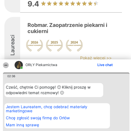
9.4
Robmar. Zaopatrzenie piekarni i
cukierni
Laureaci
Pokaż więcej >>
ORŁY Piekarnictwa
Live chat
8.5
02:36
Cześć, chętnie Ci pomogę! 🙂 Kliknij proszę w
Organizator plebiscytu
Plebiscyt
Kontakt
odpowiedni temat rozmowy! 🙂
Bright Side Solutions sp. z o.
Laureaci
Kontakt
o. sp. k.
Lista
ul. Ruska 22
wszystkich
Jestem Laureatem, chcę odebrać materiały
Wrocław 50-079
Laureatów
marketingowe
KRS 0000749100 | Regon
Zasady
381313360 | NIP 8943132676
Regulamin
Chcę zgłosić swoją firmę do Orłów
+48 508 492 400
Polityka
Mam inną sprawę
Prywatności